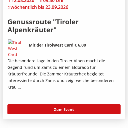
12.08.2026
09:30 Uhr
wöchentlich bis 23.09.2026
Genussroute "Tiroler
Alpenkräuter"
Bild
Beschreibung
Mit der TirolWest Card € 6,00
Die besondere Lage in den Tiroler Alpen macht die
Gegend rund um Zams zu einem Eldorado für
Kräuterfreunde. Die Zammer Kräuterhex begleitet
Interessierte durch Zams und zeigt welche besonderen
Kräu …
Zum Event