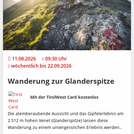
11.08.2026
09:30 Uhr
wöchentlich bis 22.09.2026
Wanderung zur Glanderspitze
Bild
Beschreibung
Mit der TirolWest Card kostenlos
Die atemberaubende Aussicht und das Gipfelerlebnis am
2.512 m hohen Venet (Glanderspitze) lassen diese
Wanderung zu einem unvergesslichen Erlebnis werden..