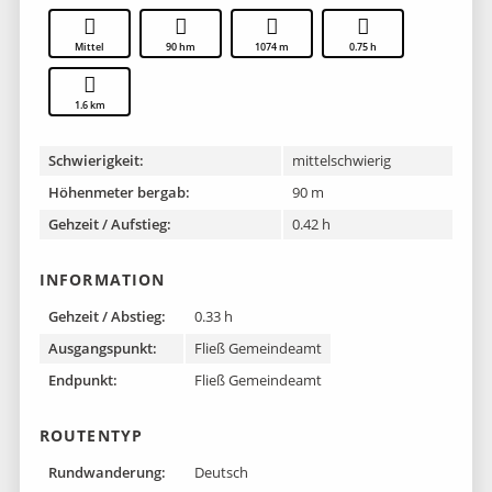
Mittel
90 hm
1074 m
0.75 h
1.6 km
Schwierigkeit:
mittelschwierig
Höhenmeter bergab:
90 m
Gehzeit / Aufstieg:
0.42 h
INFORMATION
Gehzeit / Abstieg:
0.33 h
Ausgangspunkt:
Fließ Gemeindeamt
Endpunkt:
Fließ Gemeindeamt
ROUTENTYP
Rundwanderung:
Deutsch