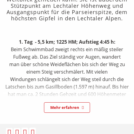
Stützpunkt am Lechtaler Höhenweg und
Ausgangspunkt für die Parseierspitze, dem
höchsten Gipfel in den Lechtaler Alpen.
1. Tag - 5,5 km; 1225 HM; Aufstieg 4:45 h:
Beim Schwimmbad zweigt rechts ein mäßig steiler
Fußweg ab. Das Ziel ständig vor Augen, wandert
man über schöne Weideflächen bis sich der Weg zu
einem Steig verschmälert. Mit vielen
Windungen schlängelt sich der Weg steil durch die
Latschen bis zum Gasillboden (1.597 m) hinauf. Bis hier
hat man ca. 2 Stunden Gehzeit und 600 Höhenmeter
bewältigt, aber noch 600 Höhenmeter vor sich. Der Weg
Mehr erfahren
führt über den Gasillbach und zieht in vielen Kehren
steil hinauf bis zur Quelle bei der „Muesmannsruhe“, der
einzigen Quelle im ganzen Gebiet. Auf ca. 2.100 m wird
der Gasillbach wieder gekreuzt. Nach wenigen Kehren