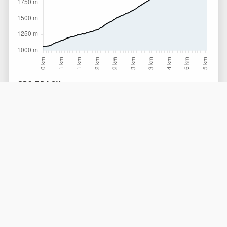
GPS TRACK
Download
ANFAHRT MIT ...
TirolWest
Google Maps