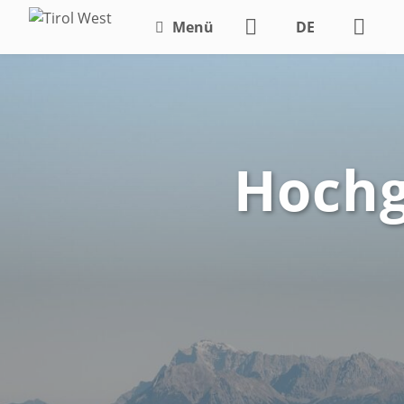
Menü
DE
EN
Hochg