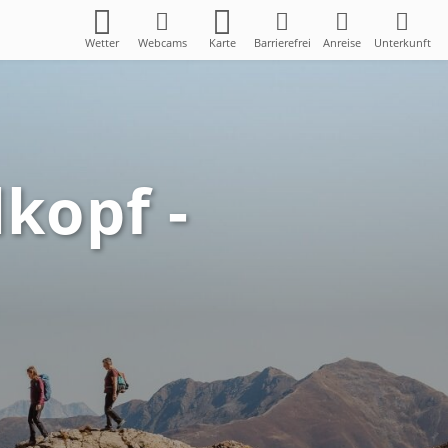
Wetter
Webcams
Karte
Barrierefrei
Anreise
Unterkunft
kopf -