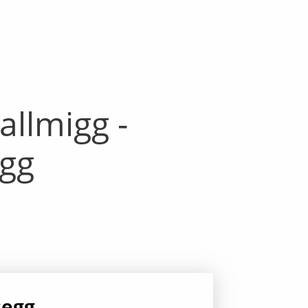
llmigg -
igg
segg