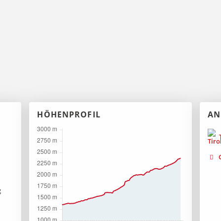
HÖHENPROFIL
AN
T
G
g