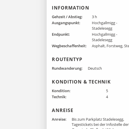
INFORMATION
Gehzeit / Abstieg:
3 h
Ausgangspunkt:
Hochgallmigg -
Stadelesegg
Endpunkt:
Hochgallmigg -
Stadelesegg
Wegbeschaffenheit:
Asphalt, Forstweg, St
ROUTENTYP
Rundwanderung:
Deutsch
KONDITION & TECHNIK
Kondition:
5
Technik:
4
ANREISE
Anreise:
Bis zum Parkplatz Stadelesegg,
Tagestickets bei der Infostelle der