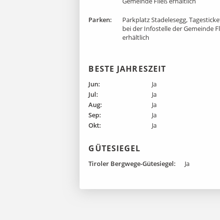
Gemeinde Fließ erhältlich
Parken:
Parkplatz Stadelesegg, Tagesticke
bei der Infostelle der Gemeinde F
erhältlich
BESTE JAHRESZEIT
Jun:
Ja
Jul:
Ja
Aug:
Ja
Sep:
Ja
Okt:
Ja
GÜTESIEGEL
Tiroler Bergwege-Gütesiegel:
Ja