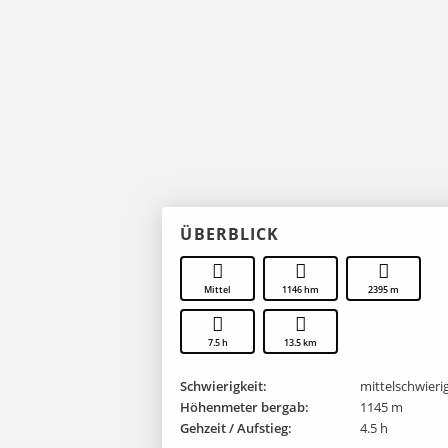
ÜBERBLICK
Mittel
1146 hm
2395 m
7.5 h
13.5 km
Schwierigkeit:
mittelschwieri
Höhenmeter bergab:
1145 m
Gehzeit / Aufstieg:
4.5 h