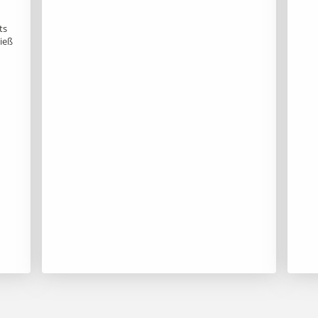
ts
ließ