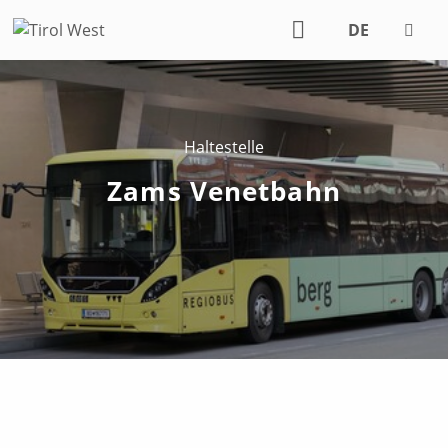
DE
EN
Haltestelle
Zams Venetbahn