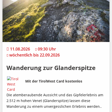
11.08.2026
09:30 Uhr
wöchentlich bis 22.09.2026
Wanderung zur Glanderspitze
Bild
Beschreibung
Mit der TirolWest Card kostenlos
Die atemberaubende Aussicht und das Gipfelerlebnis am
2.512 m hohen Venet (Glanderspitze) lassen diese
Wanderung zu einem unvergesslichen Erlebnis werden..