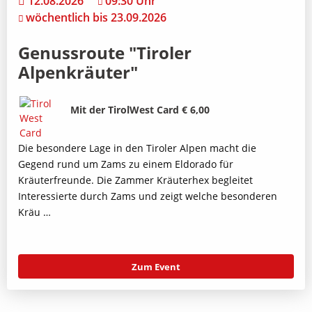
12.08.2026
09:30 Uhr
wöchentlich bis 23.09.2026
Genussroute "Tiroler
Alpenkräuter"
Bild
Beschreibung
Mit der TirolWest Card € 6,00
Die besondere Lage in den Tiroler Alpen macht die
Gegend rund um Zams zu einem Eldorado für
Kräuterfreunde. Die Zammer Kräuterhex begleitet
Interessierte durch Zams und zeigt welche besonderen
Kräu …
Zum Event