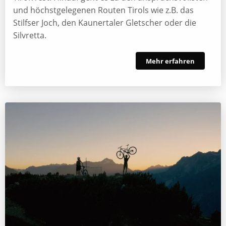
und höchstgelegenen Routen Tirols wie z.B. das
Stilfser Joch, den Kaunertaler Gletscher oder die
Silvretta.
Mehr erfahren