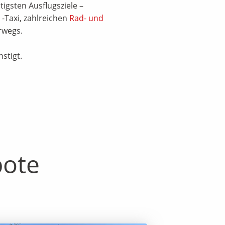
igsten Ausflugsziele –
-Taxi, zahlreichen
Rad- und
rwegs.
stigt.
bote