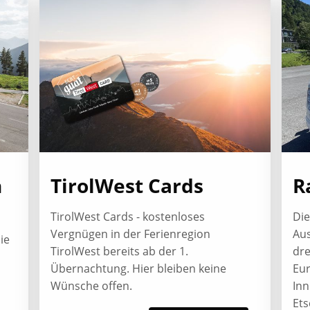
n
TirolWest Cards
R
TirolWest Cards - kostenloses
Die
Vergnügen in der Ferienregion
Aus
ie
TirolWest bereits ab der 1.
dr
Übernachtung. Hier bleiben keine
Eur
Wünsche offen.
Inn
Et