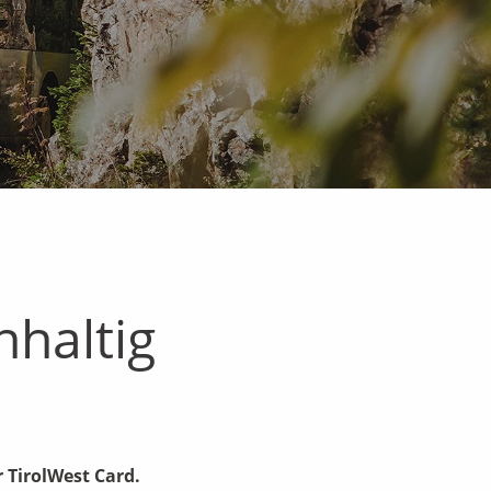
hhaltig
r TirolWest Card.