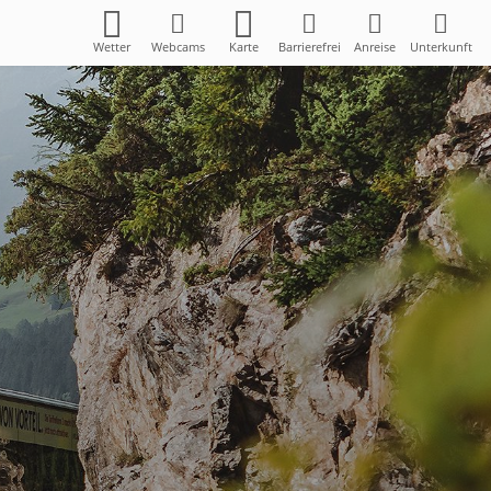
Wetter
Webcams
Karte
Barrierefrei
Anreise
Unterkunft
e