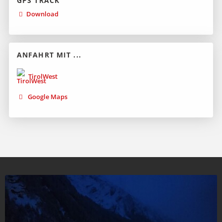
GPS TRACK
Download
ANFAHRT MIT ...
TirolWest
Google Maps