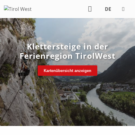
DE
EN
Klettersteige in der
Ferienregion TirolWest
Kartenübersicht anzeigen