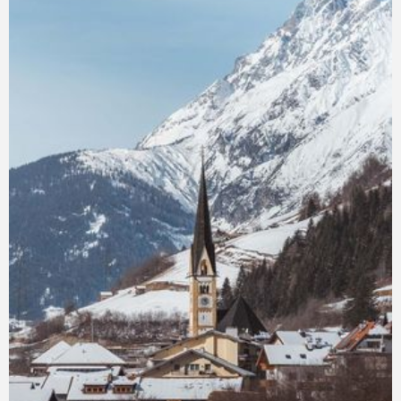
Gläubigen als Gedenkstätte für den einstigen Fließer
Pfarrer Alois Simon Maass, der hier als vorbildlicher
Seelsorger und Beichtvater, aber auch als Arzt und
Exorzist weit über die Gemeinde hinaus bekannt war.
Gedenktafeln an der Wand erinnern neben Maass auch
an zwei aus der Pfarre gebürtige Geistliche: Otto
Neururer, der Pfarrer von Götzens war und für seinen
Glauben im Konzentrationslager zu Tode gefoltert
wurde, sowie Franz Flür, der als Priester und Missionar
in Nord-Borneo durch Japanische Soldaten ums Leben
kam. Die Pfarrkirche ist untertags immer geöffnet. Im
Zuge von Museumsführungen wird auch die Unterkirche
besichtigt.