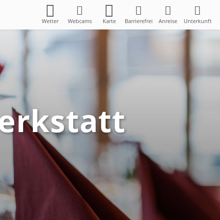
Wetter
Webcams
Karte
Barrierefrei
Anreise
Unterkunft
erkstatt