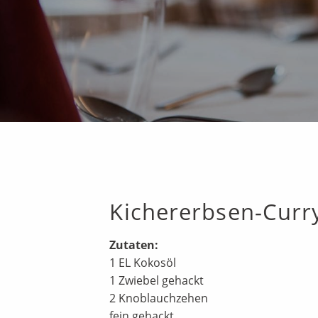
Kichererbsen-Curr
Zutaten:
1 EL Kokosöl
1 Zwiebel gehackt
2 Knoblauchzehen
fein gehackt