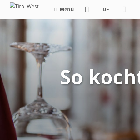
Menü
DE
EN
So koch