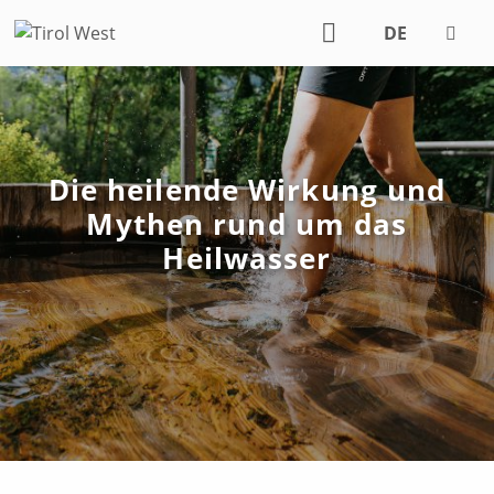
DE
EN
Die heilende Wirkung und
Mythen rund um das
Heilwasser