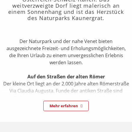
weitverzweigte Dorf liegt malerisch an
einem Sonnenhang und ist das Herzstück
des Naturparks Kaunergrat.
Der Naturpark und der nahe Venet bieten
ausgezeichnete Freizeit- und Erholungsmöglichkeiten,
die Ihren Urlaub zu einem unvergesslichen Erlebnis
werden lassen.
Auf den Straßen der alten Römer
Der kleine Ort liegt an der 2.000 Jahre alten Römerstraße
Via Claudia Augusta. Funde der antiken Straße sind
im Dokumentationszentrum und im archäologischen
Museum in Fließ ausgestellt.
Mehr erfahren
Urlaub für Groß und Klein
Die Flora und Fauna, die zahlreichen kulturellen