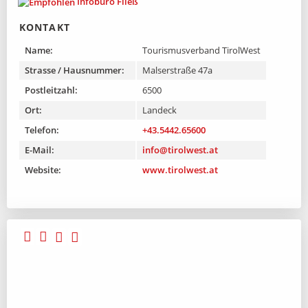
Infobüro Fließ
KONTAKT
Name:
Tourismusverband TirolWest
Strasse / Hausnummer:
Malserstraße 47a
Postleitzahl:
6500
Ort:
Landeck
Telefon:
+43.5442.65600
E-Mail:
info@tirolwest.at
Website:
www.tirolwest.at