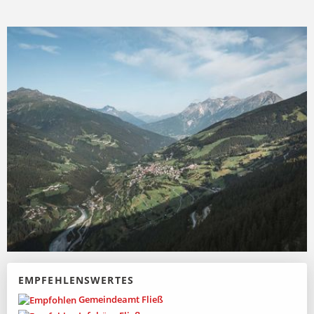
Besonderheiten und die hier erlebbare Archäologie
bieten viel Abwechslung. Im Winter erreichen Sie
das Familienskigebiet Venet bequem mit der Sesselbahn
Venet-Süd. Im Sommer erleben Sie die Schönheiten
des Naturparks Kaunergrat und erholen sich
beim Wandern und Radfahren in einer einzigartigen
Bergwelt. Fließ ist immer eine Reise wert.
EMPFEHLENSWERTES
Gemeindeamt Fließ