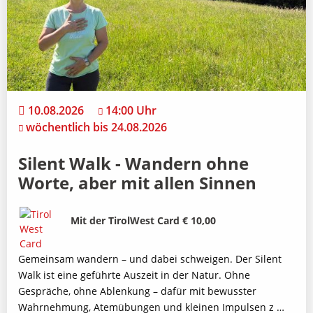
10.08.2026
14:00 Uhr
wöchentlich bis 24.08.2026
Silent Walk - Wandern ohne
Worte, aber mit allen Sinnen
Bild
Beschreibung
Mit der TirolWest Card € 10,00
Gemeinsam wandern – und dabei schweigen. Der Silent
Walk ist eine geführte Auszeit in der Natur. Ohne
Gespräche, ohne Ablenkung – dafür mit bewusster
Wahrnehmung, Atemübungen und kleinen Impulsen z …