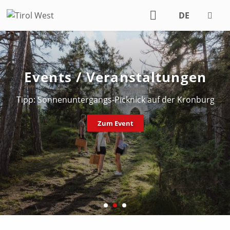
DE
EN
Events / Veranstaltungen
Tipp: Sonnenuntergangs-Picknick auf der Kronburg
Zum Event