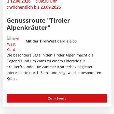
12.08.2026
09:30 Uhr
wöchentlich bis 23.09.2026
Genussroute "Tiroler
Alpenkräuter"
Bild
Beschreibung
Mit der TirolWest Card € 6,00
Die besondere Lage in den Tiroler Alpen macht die
Gegend rund um Zams zu einem Eldorado für
Kräuterfreunde. Die Zammer Kräuterhex begleitet
Interessierte durch Zams und zeigt welche besonderen
Kräu …
Zum Event