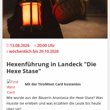
13.08.2026
20:00 Uhr
wöchentlich bis 29.10.2026
Hexenführung in Landeck "Die
Hexe Stase"
Bild
Beschreibung
Mit der TirolWest Card kostenlos
Wie wurde aus der Bäuerin Anastasia die Hexe Stase? Was
musste sie erleben und was erzählen die Leute bis heute
über sie?.