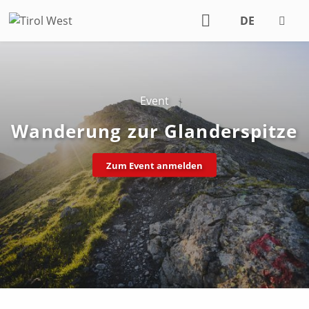
DE
EN
Event
Wanderung zur Glanderspitze
Zum Event anmelden