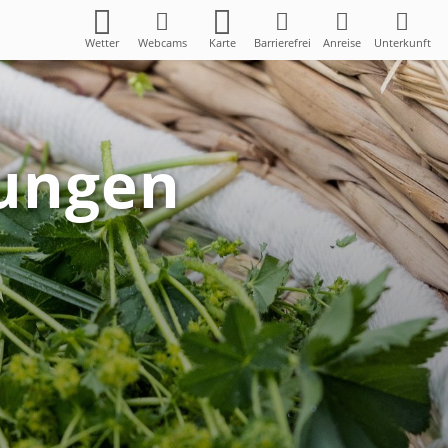
Wetter
Webcams
Karte
Barrierefrei
Anreise
Unterkunft
tungen
s Erlebnis