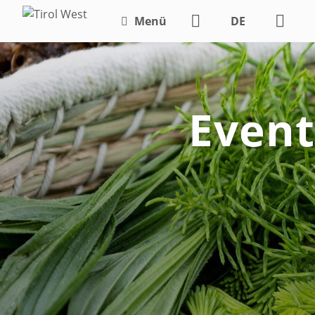
Menü
DE
EN
Event
Tipp: Alp