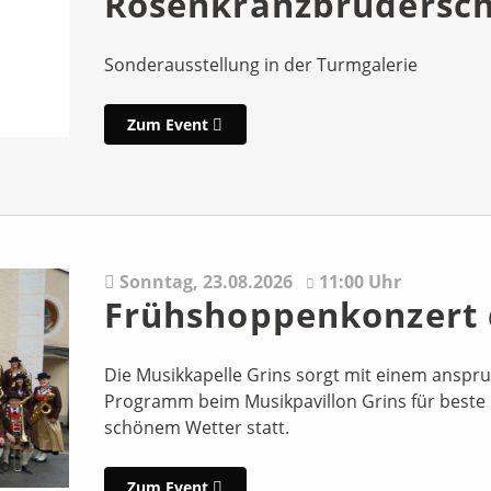
Rosenkranzbrudersch
Sonderausstellung in der Turmgalerie
Zum Event
Sonntag,
23.08.2026
11:00 Uhr
Frühshoppenkonzert 
Die Musikkapelle Grins sorgt mit einem anspr
Programm beim Musikpavillon Grins für beste U
schönem Wetter statt.
Zum Event