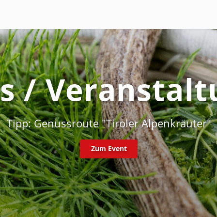
s / Veranstal
akatrekking in Tobadill - ein unvergessliche
Zum Event