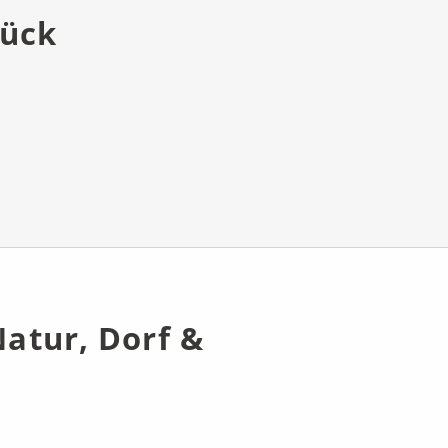
tück
Natur, Dorf &