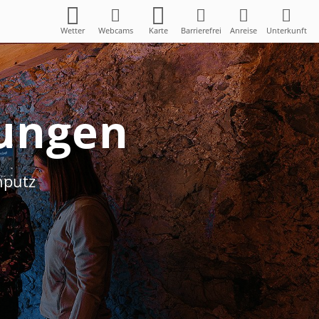
Wetter
Webcams
Karte
Barrierefrei
Anreise
Unterkunft
tungen