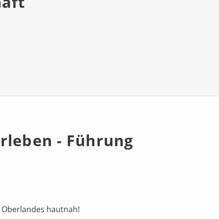
aft
rleben - Führung
r Oberlandes hautnah!