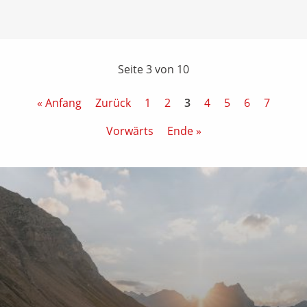
Seite 3 von 10
« Anfang
Zurück
1
2
3
4
5
6
7
Vorwärts
Ende »