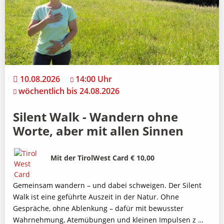
10.08.2026
14:00 Uhr
wöchentlich bis 24.08.2026
Silent Walk - Wandern ohne
Worte, aber mit allen Sinnen
Bild
Beschreibung
Mit der TirolWest Card € 10,00
Gemeinsam wandern – und dabei schweigen. Der Silent
Walk ist eine geführte Auszeit in der Natur. Ohne
Gespräche, ohne Ablenkung – dafür mit bewusster
Wahrnehmung, Atemübungen und kleinen Impulsen z …