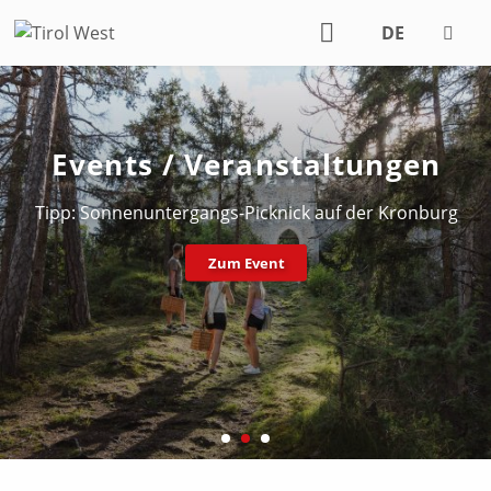
DE
EN
Events / Veranstaltungen
Tipp: Sonnenuntergangs-Picknick auf der Kronburg
Zum Event