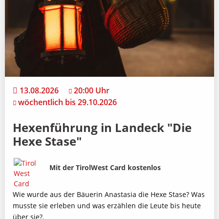
13.08.2026
20:00 Uhr
wöchentlich bis 29.10.2026
Hexenführung in Landeck "Die
Hexe Stase"
Bild
Beschreibung
Mit der TirolWest Card kostenlos
Wie wurde aus der Bäuerin Anastasia die Hexe Stase? Was
musste sie erleben und was erzählen die Leute bis heute
über sie?.