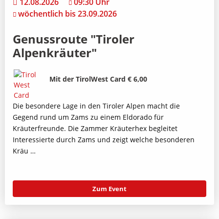
12.08.2026
09:30 Uhr
wöchentlich bis 23.09.2026
Genussroute "Tiroler
Alpenkräuter"
Bild
Beschreibung
Mit der TirolWest Card € 6,00
Die besondere Lage in den Tiroler Alpen macht die
Gegend rund um Zams zu einem Eldorado für
Kräuterfreunde. Die Zammer Kräuterhex begleitet
Interessierte durch Zams und zeigt welche besonderen
Kräu …
Zum Event