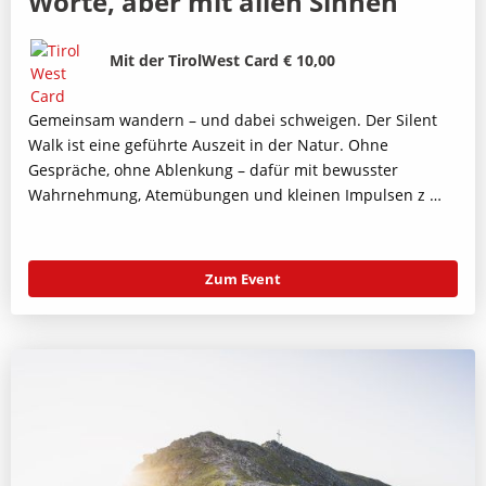
Worte, aber mit allen Sinnen
Bild
Beschreibung
Mit der TirolWest Card € 10,00
Gemeinsam wandern – und dabei schweigen. Der Silent
Walk ist eine geführte Auszeit in der Natur. Ohne
Gespräche, ohne Ablenkung – dafür mit bewusster
Wahrnehmung, Atemübungen und kleinen Impulsen z …
Zum Event