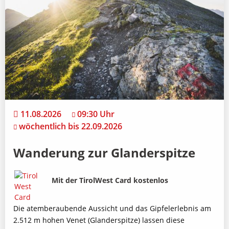
11.08.2026
09:30 Uhr
wöchentlich bis 22.09.2026
Wanderung zur Glanderspitze
Bild
Beschreibung
Mit der TirolWest Card kostenlos
Die atemberaubende Aussicht und das Gipfelerlebnis am
2.512 m hohen Venet (Glanderspitze) lassen diese