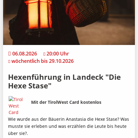
06.08.2026
20:00 Uhr
wöchentlich bis 29.10.2026
Hexenführung in Landeck "Die
Hexe Stase"
Bild
Beschreibung
Mit der TirolWest Card kostenlos
Wie wurde aus der Bäuerin Anastasia die Hexe Stase? Was
musste sie erleben und was erzählen die Leute bis heute
über sie?.