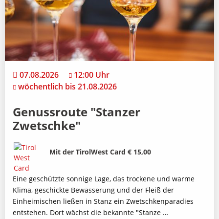
07.08.2026
12:00 Uhr
wöchentlich bis 21.08.2026
Genussroute "Stanzer
Zwetschke"
Bild
Beschreibung
Mit der TirolWest Card € 15,00
Eine geschützte sonnige Lage, das trockene und warme
Klima, geschickte Bewässerung und der Fleiß der
Einheimischen ließen in Stanz ein Zwetschkenparadies
entstehen. Dort wächst die bekannte "Stanze …