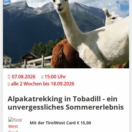
07.08.2026
15:00 Uhr
alle 2 Wochen bis 18.09.2026
Alpakatrekking in Tobadill - ein
unvergessliches Sommererlebnis
Bild
Beschreibung
Mit der TirolWest Card € 15,00