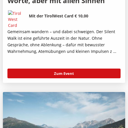
Worte, aber mit allen Sinnen
Bild
Beschreibung
Mit der TirolWest Card € 10,00
Gemeinsam wandern – und dabei schweigen. Der Silent
Walk ist eine geführte Auszeit in der Natur. Ohne
Gespräche, ohne Ablenkung – dafür mit bewusster
Wahrnehmung, Atemübungen und kleinen Impulsen z …
Zum Event