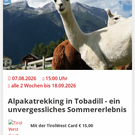
07.08.2026
15:00 Uhr
alle 2 Wochen bis 18.09.2026
Alpakatrekking in Tobadill - ein
unvergessliches Sommererlebnis
Bild
Beschreibung
Mit der TirolWest Card € 15,00