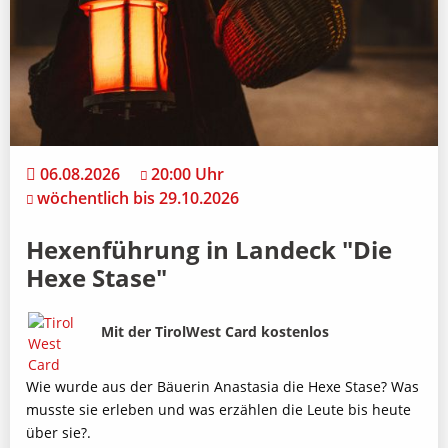
06.08.2026
20:00 Uhr
wöchentlich bis 29.10.2026
Hexenführung in Landeck "Die
Hexe Stase"
Bild
Beschreibung
Mit der TirolWest Card kostenlos
Wie wurde aus der Bäuerin Anastasia die Hexe Stase? Was
musste sie erleben und was erzählen die Leute bis heute
über sie?.