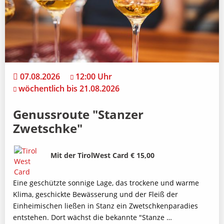
07.08.2026
12:00 Uhr
wöchentlich bis 21.08.2026
Genussroute "Stanzer
Zwetschke"
Bild
Beschreibung
Mit der TirolWest Card € 15,00
Eine geschützte sonnige Lage, das trockene und warme
Klima, geschickte Bewässerung und der Fleiß der
Einheimischen ließen in Stanz ein Zwetschkenparadies
entstehen. Dort wächst die bekannte "Stanze …