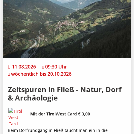
11.08.2026
09:30 Uhr
wöchentlich bis 20.10.2026
Zeitspuren in Fließ - Natur, Dorf
& Archäologie
Bild
Beschreibung
Mit der TirolWest Card € 3,00
Beim Dorfrundgang in Fließ taucht man ein in die