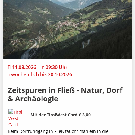
11.08.2026
09:30 Uhr
wöchentlich bis 20.10.2026
Zeitspuren in Fließ - Natur, Dorf
& Archäologie
Bild
Beschreibung
Mit der TirolWest Card € 3,00
Beim Dorfrundgang in Fließ taucht man ein in die