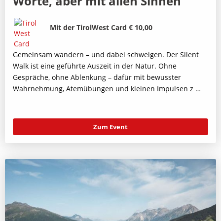
Worte, aber mit allen Sinnen
Bild
Beschreibung
Mit der TirolWest Card € 10,00
Gemeinsam wandern – und dabei schweigen. Der Silent
Walk ist eine geführte Auszeit in der Natur. Ohne
Gespräche, ohne Ablenkung – dafür mit bewusster
Wahrnehmung, Atemübungen und kleinen Impulsen z …
Zum Event