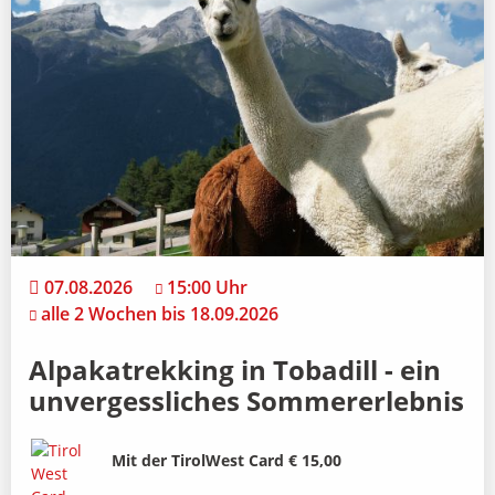
07.08.2026
15:00 Uhr
alle 2 Wochen bis 18.09.2026
Alpakatrekking in Tobadill - ein
unvergessliches Sommererlebnis
Bild
Beschreibung
Mit der TirolWest Card € 15,00