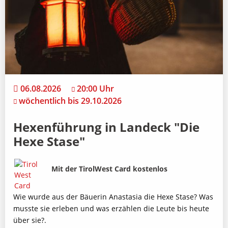
06.08.2026
20:00 Uhr
wöchentlich bis 29.10.2026
Hexenführung in Landeck "Die
Hexe Stase"
Bild
Beschreibung
Mit der TirolWest Card kostenlos
Wie wurde aus der Bäuerin Anastasia die Hexe Stase? Was
musste sie erleben und was erzählen die Leute bis heute
über sie?.