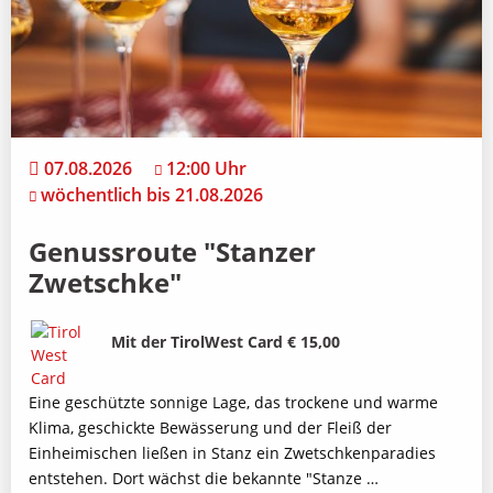
07.08.2026
12:00 Uhr
wöchentlich bis 21.08.2026
Genussroute "Stanzer
Zwetschke"
Bild
Beschreibung
Mit der TirolWest Card € 15,00
Eine geschützte sonnige Lage, das trockene und warme
Klima, geschickte Bewässerung und der Fleiß der
Einheimischen ließen in Stanz ein Zwetschkenparadies
entstehen. Dort wächst die bekannte "Stanze …