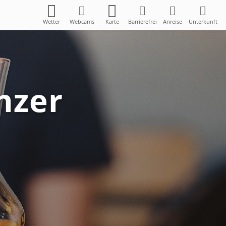
Wetter
Webcams
Karte
Barrierefrei
Anreise
Unterkunft
nzer