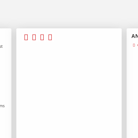
A
st
ams