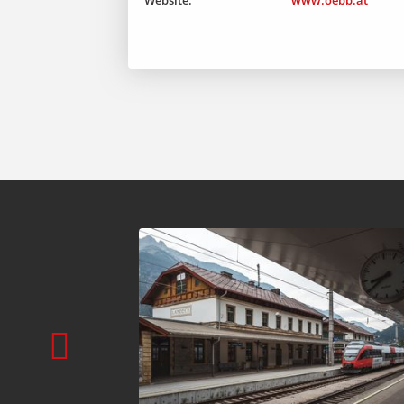
Website:
www.oebb.at