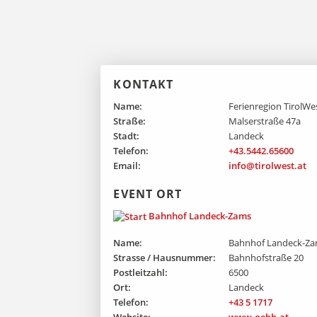
KONTAKT
Name:
Ferienregion TirolWe
Straße:
Malserstraße 47a
Stadt:
Landeck
Telefon:
+43.5442.65600
Email:
info@tirolwest.at
EVENT ORT
Bahnhof Landeck-Zams
Name:
Bahnhof Landeck-Z
Strasse / Hausnummer:
Bahnhofstraße 20
Postleitzahl:
6500
Ort:
Landeck
Telefon:
+43 5 1717