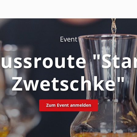
Event
ussroute "Sta
Zwetschke"
Zum Event anmelden