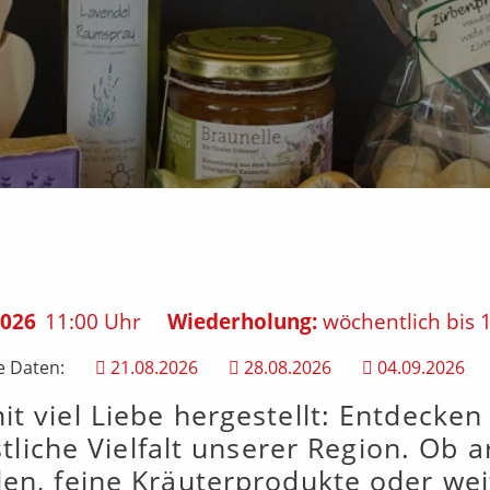
2026
11:00 Uhr
Wiederholung:
wöchentlich bis 
e Daten:
21.08.2026
28.08.2026
04.09.2026
mit viel Liebe hergestellt: Entdecke
tliche Vielfalt unserer Region. Ob 
en, feine Kräuterprodukte oder w