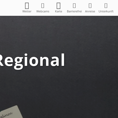
Wetter
Webcams
Karte
Barrierefrei
Anreise
Unterkunft
Regional