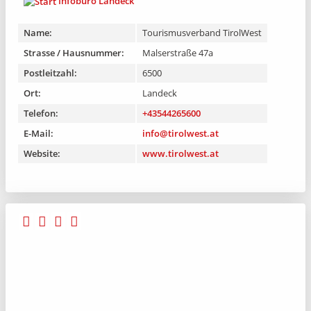
Infobüro Landeck
Name:
Tourismusverband TirolWest
Strasse / Hausnummer:
Malserstraße 47a
Postleitzahl:
6500
Ort:
Landeck
Telefon:
+43544265600
E-Mail:
info@tirolwest.at
Website:
www.tirolwest.at